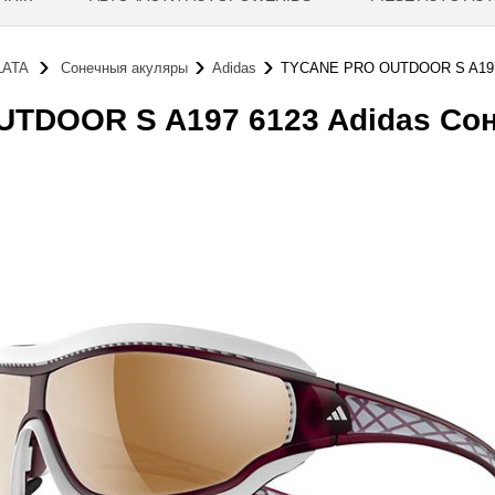
LATA
Сонечныя акуляры
Adidas
TYCANE PRO OUTDOOR S A197
TDOOR S A197 6123 Adidas Со