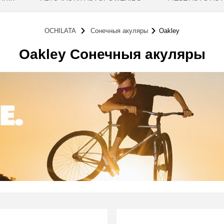
OCHILATA
Сонечныя акуляры
Oakley
Oakley Сонечныя акуляры