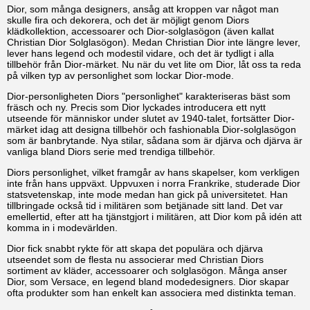
Dior, som många designers, ansåg att kroppen var något man
skulle fira och dekorera, och det är möjligt genom Diors
klädkollektion, accessoarer och Dior-solglasögon (även kallat
Christian Dior Solglasögon). Medan Christian Dior inte längre lever,
lever hans legend och modestil vidare, och det är tydligt i alla
tillbehör från Dior-märket. Nu när du vet lite om Dior, låt oss ta reda
på vilken typ av personlighet som lockar Dior-mode.
Dior-personligheten Diors "personlighet" karakteriseras bäst som
fräsch och ny. Precis som Dior lyckades introducera ett nytt
utseende för människor under slutet av 1940-talet, fortsätter Dior-
märket idag att designa tillbehör och fashionabla Dior-solglasögon
som är banbrytande. Nya stilar, sådana som är djärva och djärva är
vanliga bland Diors serie med trendiga tillbehör.
Diors personlighet, vilket framgår av hans skapelser, kom verkligen
inte från hans uppväxt. Uppvuxen i norra Frankrike, studerade Dior
statsvetenskap, inte mode medan han gick på universitetet. Han
tillbringade också tid i militären som betjänade sitt land. Det var
emellertid, efter att ha tjänstgjort i militären, att Dior kom på idén att
komma in i modevärlden.
Dior fick snabbt rykte för att skapa det populära och djärva
utseendet som de flesta nu associerar med Christian Diors
sortiment av kläder, accessoarer och solglasögon. Många anser
Dior, som Versace, en legend bland modedesigners. Dior skapar
ofta produkter som han enkelt kan associera med distinkta teman.