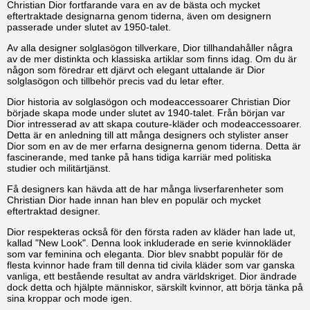
Christian Dior fortfarande vara en av de bästa och mycket
eftertraktade designarna genom tiderna, även om designern
passerade under slutet av 1950-talet.
Av alla designer solglasögon tillverkare, Dior tillhandahåller några
av de mer distinkta och klassiska artiklar som finns idag. Om du är
någon som föredrar ett djärvt och elegant uttalande är Dior
solglasögon och tillbehör precis vad du letar efter.
Dior historia av solglasögon och modeaccessoarer Christian Dior
började skapa mode under slutet av 1940-talet. Från början var
Dior intresserad av att skapa couture-kläder och modeaccessoarer.
Detta är en anledning till att många designers och stylister anser
Dior som en av de mer erfarna designerna genom tiderna. Detta är
fascinerande, med tanke på hans tidiga karriär med politiska
studier och militärtjänst.
Få designers kan hävda att de har många livserfarenheter som
Christian Dior hade innan han blev en populär och mycket
eftertraktad designer.
Dior respekteras också för den första raden av kläder han lade ut,
kallad "New Look". Denna look inkluderade en serie kvinnokläder
som var feminina och eleganta. Dior blev snabbt populär för de
flesta kvinnor hade fram till denna tid civila kläder som var ganska
vanliga, ett bestående resultat av andra världskriget. Dior ändrade
dock detta och hjälpte människor, särskilt kvinnor, att börja tänka på
sina kroppar och mode igen.