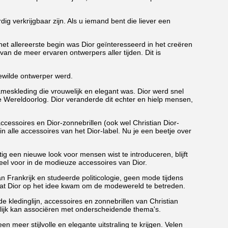
g verkrijgbaar zijn. Als u iemand bent die liever een
t allereerste begin was Dior geïnteresseerd in het creëren
n de meer ervaren ontwerpers aller tijden. Dit is
ewilde ontwerper werd.
ameskleding die vrouwelijk en elegant was. Dior werd snel
e Wereldoorlog. Dior veranderde dit echter en hielp mensen,
accessoires en Dior-zonnebrillen (ook wel Christian Dior-
n in alle accessoires van het Dior-label. Nu je een beetje over
tig een nieuwe look voor mensen wist te introduceren, blijft
eel voor in de modieuze accessoires van Dior.
van Frankrijk en studeerde politicologie, geen mode tijdens
ger dat Dior op het idee kwam om de modewereld te betreden.
 kledinglijn, accessoires en zonnebrillen van Christian
lijk kan associëren met onderscheidende thema's.
​meer stijlvolle en elegante uitstraling te krijgen. Velen