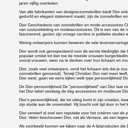
jaren vijftig overleden.
Van alle fabrikanten van designerzonnebrillen biedt Dior en
gedurfd en elegant statement maakt, zijn de zonnebrillen en
Dior Geschiedenis van zonnebrillen en mode-accessoires Chr
van couturekleding en modeaccessoires. Dit is een van de r
fascinerend, gezien zijn vroege carrière in politieke studies e
Weinig ontwerpers kunnen beweren de vele levenservaringen 
Dior wordt ook gerespecteerd voor de eerste kledinglijn die
populair omdat tot dan toe de meeste vrouwen burgerkleding
vooral vrouwen, weer na te denken over hun lichaam en mo
Dior, zoals veel ontwerpers, vond het lichaam iets dat je zou
zonnebrillen genoemd). Terwijl Christian Dior niet meer leeft,
Dior weet, gaan we eens kijken welk type persoonlijkheid Di
De Dior-persoonlijkheid De "persoonlijkheid" van Dior laat zi
het Dior-label vandaag de dag accessoires en modieuze Dior
Dior's persoonlijkheid, die tot uiting komt in zijn creaties, 
zijn studie aan de universiteit. Hij bracht ook tijd door in 
Dior verwierf al snel een reputatie voor het creëren van de
Dior. Velen beschouwen Dior, net als Versace, als een leg
Als voorbeeld kunnen we kijken naar de A-lijnproducten die D