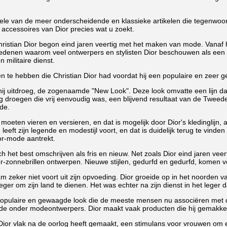
kele van de meer onderscheidende en klassieke artikelen die tegenwoordi
 accessoires van Dior precies wat u zoekt.
istian Dior begon eind jaren veertig met het maken van mode. Vanaf he
edenen waarom veel ontwerpers en stylisten Dior beschouwen als een va
n militaire dienst.
te hebben die Christian Dior had voordat hij een populaire en zeer g
 hij uitdroeg, de zogenaamde "New Look". Deze look omvatte een lijn d
 droegen die vrij eenvoudig was, een blijvend resultaat van de Tweed
de.
 moeten vieren en versieren, en dat is mogelijk door Dior's kledinglijn, 
 leeft zijn legende en modestijl voort, en dat is duidelijk terug te vinde
or-mode aantrekt.
ch het best omschrijven als fris en nieuw. Net zoals Dior eind jaren veer
-zonnebrillen ontwerpen. Nieuwe stijlen, gedurfd en gedurfd, komen v
kwam zeker niet voort uit zijn opvoeding. Dior groeide op in het noorden 
het leger om zijn land te dienen. Het was echter na zijn dienst in het le
 populaire en gewaagde look die de meeste mensen nu associëren met de
ende onder modeontwerpers. Dior maakt vaak producten die hij gemakke
ior vlak na de oorlog heeft gemaakt, een stimulans voor vrouwen om een ​